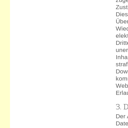
Zust
Dies
Über
Wied
elek
Drit
uner
Inha
stra
Down
komm
Webs
Erla
3. 
Der 
Date