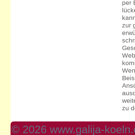
per 
lück
kann
zur 
erwü
schr
Gesc
Webs
komm
Wenn
Beis
Ansc
ausd
weit
zu d
© 2026 www.galija-koeln