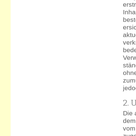
erst
Inha
best
ersi
aktu
verk
bede
Verw
stän
ohne
zumu
jedo
2. 
Die 
dem 
vom 
zuge