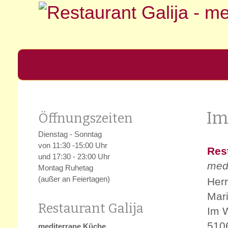
Home
Speisenkar
Im
Öffnungszeiten
Gaststätte
Dienstag - Sonntag
von 11:30 -15:00 Uhr
Res
Restaurant
Bierschwemme
Sälch
und 17:30 - 23:00 Uhr
med
Montag Ruhetag
(außer an Feiertagen)
Herr
Mari
Restaurant Galija
Im 
510
mediterrane Küche